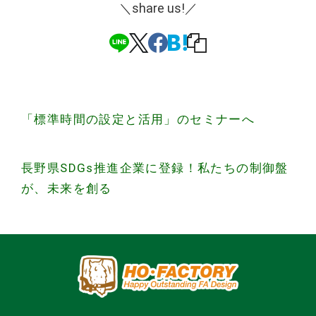
＼share us!／
投
「標準時間の設定と活用」のセミナーへ
稿
ナ
長野県SDGs推進企業に登録！私たちの制御盤
が、未来を創る
ビ
ゲ
ー
シ